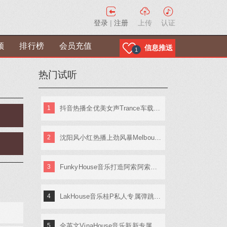
登录
|
注册
上传
认证
频
排行榜
会员充值
信息推送
1
热门试听
1
抖音热播全优美女声Trance车载嗨摇篇 DJ健锋
1
2
沈阳风小红热播上劲风暴MelbournE舞曲大碟 DJ亚君
2
3
FunkyHouse音乐打造阿索阿索红色妖姬专辑 Dj建仔
4
LakHouse音乐桂P私人专属弹跳专辑 Dj钢仔
5
全英文VinaHouse音乐新新专属越南鼓专辑串烧 Dj高佬