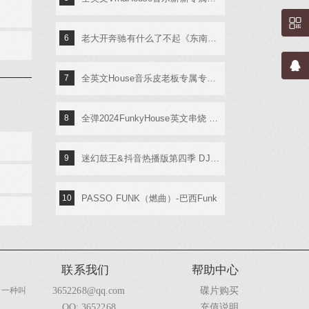
6
老大开奔驰有什么了不起《东南特区-信仰之音》DJ棒棒
7
全英文House音乐皮老板专属专辑 DjA文
8
全弹2024FunkyHouse英文串烧 DJ阿辉
9
迷幻鼓王&抖音热播版第四季 DJ阿奇
10
PASSO FUNK（燃曲）-巴西Funk
联系我们
帮助中心
碟片购买
的一种叫
3652268@qq.com
充值说明
QQ: 3652268