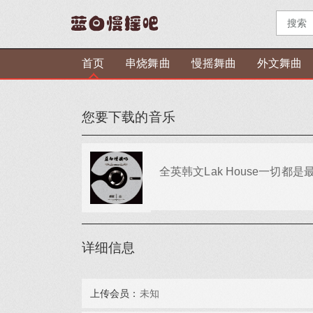
首页
串烧舞曲
慢摇舞曲
外文舞曲
您要下载的音乐
全英韩文Lak House一切都是最
详细信息
上传会员：
未知